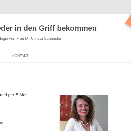
eder in den Griff bekommen
ogie von Frau Dr. Christa Schneider
KONTAKT
NALYSE,
MEINE PRAXIS
SYCHOLOGIE
IMPRESSUM
 UND PAARGESPRÄCHE
 und per E-Mail
ION, COACHING,
WICKLUNG
ION UND KURSE
ng