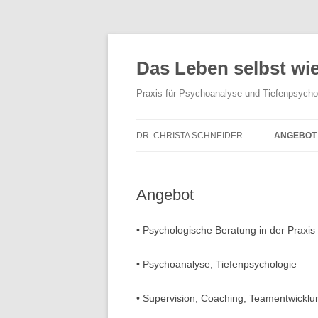
Zum
Inhalt
springen
Das Leben selbst wi
Praxis für Psychoanalyse und Tiefenpsychol
DR. CHRISTA SCHNEIDER
ANGEBOT
FACHKOMPETENZ
PSYCHOA
TIEFENP
Angebot
VERÖFFENTLICHUNGEN
EINZEL-
• Psychologische Beratung in der Praxis
SUPERVIS
TEAMENT
• Psychoanalyse, Tiefenpsychologie
MODERAT
• Supervision, Coaching, Teamentwicklu